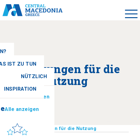
EN?
AS IST ZU TUN
Bedingungen für die
NÜTZLICH
Nutzung
se
Alle anzeigen
INSPIRATION
ionen
Alle anzeigen
se
Alle anzeigen
Sonne & Meer
Startseite
>
Bedingungen für die Nutzung
to get there