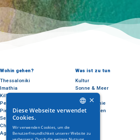
Wohin gehen?
Was ist zu tun
Thessaloniki
Kultur
Imathia
Sonne & Meer
Kilkis
Im Freien
×
Pella
Gastronomie
Diese Webseite verwendet
Pieria
Konferenzen
GREEK
Cookies.
Serres
ENGLISH
Chalkidiki
Wir verwenden Cookies, um die
Agion Oros
Benutzerfreundlichkeit unserer Website zu
GERMAN
verbessern. Durch die weitere Nutzung