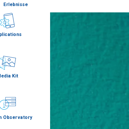
Erlebnisse
Gastronomie
plications
Ereignisse
edia Kit
m Observatory