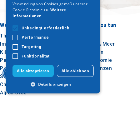
Verwendung von Cookies gemäß unserer
Cookie-Richtlinie zu.
Weitere
Informationen
Wohin gehen?
Was ist zu tun
Unbedingt erforderlich
Thessaloniki
Kultur
Performance
Imathia
Sonne & Meer
Targeting
Kilkis
Im Freien
Funktionalität
Pella
Gastronomie
Pieria
Konferenzen
Alle akzeptieren
Alle ablehnen
Serres
Chalkidiki
Details anzeigen
Agion Oros
Unbedingt erforderlich
Performance
Targeting
Folgen Sie uns
Funktionalität
Unbedingt erforderliche Cookies