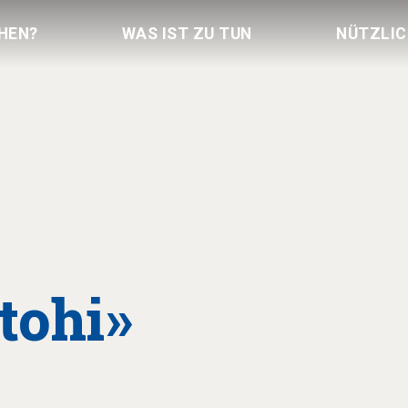
HEN?
WAS IST ZU TUN
NÜTZLI
tohi»