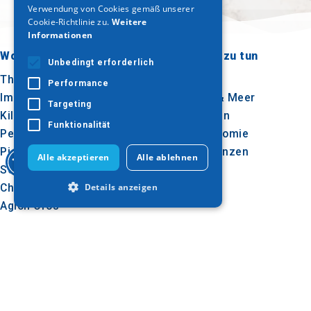
Verwendung von Cookies gemäß unserer
Cookie-Richtlinie zu.
Weitere
Informationen
Wohin gehen?
Was ist zu tun
Unbedingt erforderlich
Thessaloniki
Kultur
Performance
Imathia
Sonne & Meer
Targeting
Kilkis
Im Freien
Funktionalität
Pella
Gastronomie
Pieria
Konferenzen
Alle akzeptieren
Alle ablehnen
Serres
Chalkidiki
Details anzeigen
Agion Oros
Unbedingt erforderlich
Performance
Targeting
Folgen Sie uns
Funktionalität
Unbedingt erforderliche Cookies