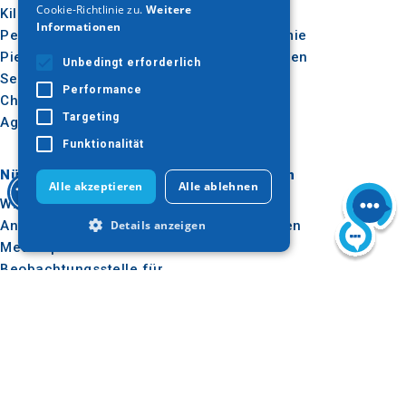
Cookie-Richtlinie zu.
Weitere
Kilkis
Im Freien
Informationen
Pella
Gastronomie
Pieria
Konferenzen
Unbedingt erforderlich
Serres
Performance
Chalkidiki
Targeting
Agion Oros
Funktionalität
Nützlich
Inspiration
Alle akzeptieren
Alle ablehnen
Wie man dorthin kommt
Erlebnisse
Details anzeigen
Anwendungen
Reise-Ideen
Medienpaket
Beobachtungsstelle für
Unbedingt erforderlich
Tourismus
E-learning für
Performance
Targeting
Reiseveranstalter
Funktionalität
Unbedingt erforderliche Cookies
Folgen Sie uns
ermöglichen wesentliche Kernfunktionen
der Website wie die Benutzeranmeldung