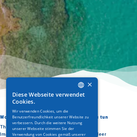
×
Diese Webseite verwendet
GREEK
Cookies.
ENGLISH
Wir verwenden Cookies, um die
Benutzerfreundlichkeit unserer Website zu
Wohin gehen?
Was ist zu tun
GERMAN
verbessern. Durch die weitere Nutzung
Thessaloniki
Kultur
unserer Webseite stimmen Sie der
Imathia
Sonne & Meer
Verwendung von Cookies gemäß unserer