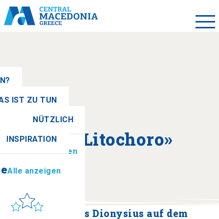
EN?
AS IST ZU TUN
NÜTZLICH
se
Alle anzeigen
Über «Litochoro»
INSPIRATION
ionen
Alle anzeigen
se
Alle anzeigen
Sonne & Meer
to get there
Kloster des Agios Dionysius auf dem