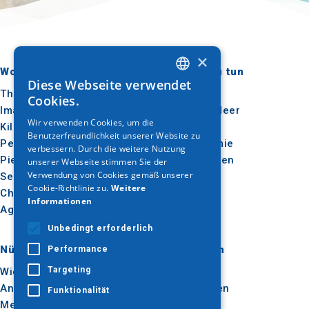
×
Wohin gehen?
Was ist zu tun
Diese Webseite verwendet
GREEK
Thessaloniki
Kultur
Cookies.
Imathia
Sonne & Meer
ENGLISH
Wir verwenden Cookies, um die
Kilkis
Im Freien
Benutzerfreundlichkeit unserer Website zu
GERMAN
Pella
Gastronomie
verbessern. Durch die weitere Nutzung
Pieria
Konferenzen
unserer Webseite stimmen Sie der
Verwendung von Cookies gemäß unserer
Serres
Cookie-Richtlinie zu.
Weitere
Chalkidiki
Informationen
Agion Oros
Unbedingt erforderlich
Nützlich
Inspiration
Performance
Targeting
Wie man dorthin kommt
Erlebnisse
Anwendungen
Reise-Ideen
Funktionalität
Medienpaket