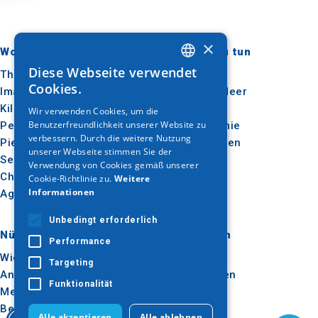
×
Wohin gehen?
Was ist zu tun
Diese Webseite verwendet
Thessaloniki
Kultur
GREEK
Cookies.
Imathia
Sonne & Meer
ENGLISH
Kilkis
Im Freien
Wir verwenden Cookies, um die
Benutzerfreundlichkeit unserer Website zu
Pella
Gastronomie
GERMAN
verbessern. Durch die weitere Nutzung
Pieria
Konferenzen
unserer Webseite stimmen Sie der
Serres
Verwendung von Cookies gemäß unserer
Chalkidiki
Cookie-Richtlinie zu.
Weitere
Informationen
Agion Oros
Unbedingt erforderlich
Nützlich
Inspiration
Performance
Wie man dorthin kommt
Erlebnisse
Targeting
Anwendungen
Reise-Ideen
Funktionalität
Medienpaket
Beobachtungsstelle für
Alle akzeptieren
Alle ablehnen