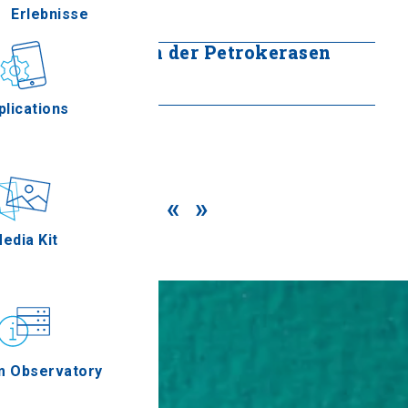
Erlebnisse
Mehr lesen
Folkloremuseum der Petrokerasen
Gastronomie
Mehr lesen
plications
«
»
Ereignisse
edia Kit
m Observatory