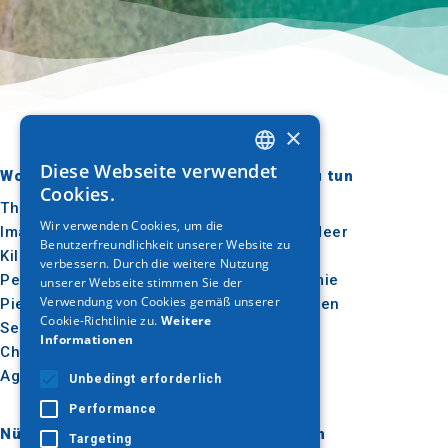
×
Diese Webseite verwendet
Wohin gehen?
Was ist zu tun
GREEK
Cookies.
Thessaloniki
Kultur
ENGLISH
Wir verwenden Cookies, um die
Imathia
Sonne & Meer
Benutzerfreundlichkeit unserer Website zu
GERMAN
Kilkis
Im Freien
verbessern. Durch die weitere Nutzung
Pella
Gastronomie
unserer Webseite stimmen Sie der
Verwendung von Cookies gemäß unserer
Pieria
Konferenzen
Cookie-Richtlinie zu.
Weitere
Serres
Informationen
Chalkidiki
Agion Oros
Unbedingt erforderlich
Performance
Nützlich
Inspiration
Targeting