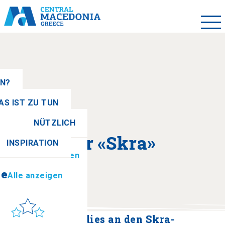
EN?
AS IST ZU TUN
NÜTZLICH
se
Alle anzeigen
Über «Skra»
INSPIRATION
ionen
Alle anzeigen
se
Alle anzeigen
Sonne & Meer
to get there
Ein Tag im Paradies an den Skra-