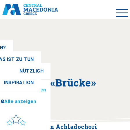
EN?
AS IST ZU TUN
NÜTZLICH
se
Alle anzeigen
Über «Brücke»
INSPIRATION
ionen
Alle anzeigen
se
Alle anzeigen
Sonne & Meer
to get there
Steinbrücken von Achladochori