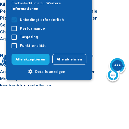
Cookie-Richtlinie zu.
Weitere
Kilkis
Im Freien
Informationen
Pella
Gastronomie
Pieria
Konferenzen
Unbedingt erforderlich
Serres
Performance
Chalkidiki
Targeting
Agion Oros
Funktionalität
Nützlich
Inspiration
Alle akzeptieren
Alle ablehnen
Wie man dorthin kommt
Erlebnisse
Details anzeigen
Anwendungen
Reise-Ideen
Medienpaket
Beobachtungsstelle für
Unbedingt erforderlich
Tourismus
E-learning für
Performance
Targeting
Reiseveranstalter
Funktionalität
Unbedingt erforderliche Cookies
Folgen Sie uns
ermöglichen wesentliche Kernfunktionen
der Website wie die Benutzeranmeldung