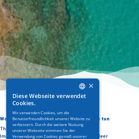
×
Diese Webseite verwendet
GREEK
Cookies.
ENGLISH
Wir verwenden Cookies, um die
Benutzerfreundlichkeit unserer Website zu
Wohin gehen?
Was ist zu tun
GERMAN
verbessern. Durch die weitere Nutzung
Thessaloniki
Kultur
unserer Webseite stimmen Sie der
Imathia
Sonne & Meer
Verwendung von Cookies gemäß unserer