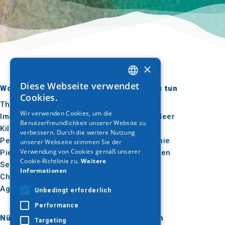
×
Diese Webseite verwendet
Wohin gehen?
Was ist zu tun
GREEK
Cookies.
Thessaloniki
Kultur
ENGLISH
Wir verwenden Cookies, um die
Imathia
Sonne & Meer
Benutzerfreundlichkeit unserer Website zu
GERMAN
Kilkis
Im Freien
verbessern. Durch die weitere Nutzung
Pella
Gastronomie
unserer Webseite stimmen Sie der
Verwendung von Cookies gemäß unserer
Pieria
Konferenzen
Cookie-Richtlinie zu.
Weitere
Serres
Informationen
Chalkidiki
Agion Oros
Unbedingt erforderlich
Performance
Nützlich
Inspiration
Targeting