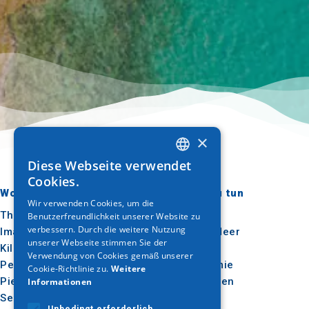
×
Diese Webseite verwendet
GREEK
Cookies.
Wohin gehen?
Was ist zu tun
ENGLISH
Wir verwenden Cookies, um die
Thessaloniki
Kultur
Benutzerfreundlichkeit unserer Website zu
GERMAN
verbessern. Durch die weitere Nutzung
Imathia
Sonne & Meer
unserer Webseite stimmen Sie der
Kilkis
Im Freien
Verwendung von Cookies gemäß unserer
Pella
Gastronomie
Cookie-Richtlinie zu.
Weitere
Pieria
Konferenzen
Informationen
Serres