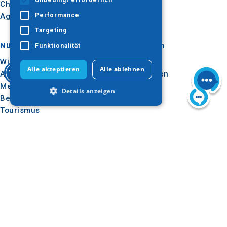
Unbedingt erforderlich
Chalkidiki
Agion Oros
Performance
Targeting
Nützlich
Inspiration
Funktionalität
Wie man dorthin kommt
Erlebnisse
Alle akzeptieren
Alle ablehnen
Anwendungen
Reise-Ideen
Medienpaket
Details anzeigen
Beobachtungsstelle für
Tourismus
E-learning für
Unbedingt erforderlich
Reiseveranstalter
Performance
Targeting
Funktionalität
Folgen Sie uns
Unbedingt erforderliche Cookies
ermöglichen wesentliche Kernfunktionen
der Website wie die Benutzeranmeldung
und die Kontoverwaltung. Ohne die
unbedingt erforderlichen Cookies kann
die Website nicht ordnungsgemäß
verwendet werden.