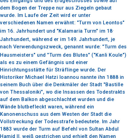
des Eingangs und des Erdgeschosses sowie auf
dem Bogen der Treppe nur aus Ziegeln gebaut
wurde. Im Laufe der Zeit wird er unter
verschiedenen Namen erwähnt: "Turm von Leontos"
.
im 16
. Jahrhundert und "Kalamaria Turm" im 18
Jahrhundert, während er im 149. Jahrhundert,
je
nach Verwendungszweck, genannt wurde: "Turm des
Hausmeisters" und "Turm des Blutes" ("Kanli Koule")
als es zu einem Gefängnis und einer
Hinrichtungsstätte für Sträflinge wurde. Der
Historiker Michael Hatzi Ioannou nannte ihn 1888 in
seinem Buch über die Denkmäler der Stadt "Bastille
von Thessaloniki", wo die Insassen des Todestrakts
auf dem Balkon abgeschlachtet wurden und die
Wände blutbefleckt waren, während ein
Kanonenschuss aus dem Westen der Stadt die
Vollstreckung der Todesstrafe bedeutete. Im Jahr
1883 wurde der Turm auf Befehl von Sultan Abdul
Hamid II. weiß gestrichen und erhielt den Namen