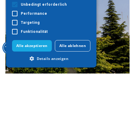
Unbedingt erforderlich
Performance
Targeting
Funktionalität
Alle akzeptieren
Alle ablehnen
Details anzeigen
Unbedingt erforderlich
Skulptur "Säge"
Performance
Targeting
Funktionalität
Unbedingt erforderliche Cookies
ermöglichen wesentliche Kernfunktionen
der Website wie die Benutzeranmeldung
und die Kontoverwaltung. Ohne die
unbedingt erforderlichen Cookies kann
die Website nicht ordnungsgemäß