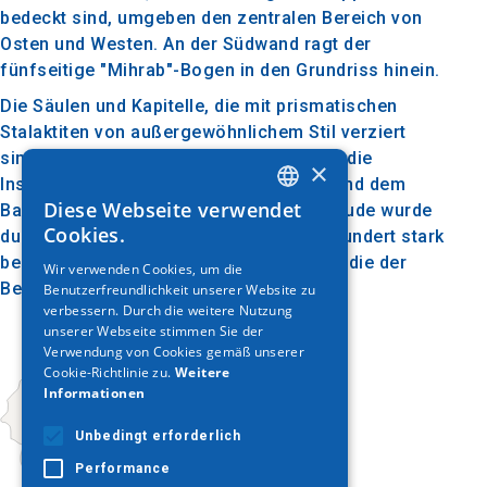
bedeckt sind, umgeben den zentralen Bereich von
Osten und Westen. An der Südwand ragt der
fünfseitige "Mihrab"-Bogen in den Grundriss hinein.
Die Säulen und Kapitelle, die mit prismatischen
Stalaktiten von außergewöhnlichem Stil verziert
sind, sind aus weißem Marmor, während die
×
Inschrift mit dem Namen des Gründers und dem
Diese Webseite verwendet
Baujahr erhalten geblieben ist. Das Gebäude wurde
GREEK
Cookies.
durch Überschwemmungen im 19. Jahrhundert stark
ENGLISH
beschädigt, so dass heute die Moschee, die der
Wir verwenden Cookies, um die
Besucher bewundern kann, erhalten ist.
Benutzerfreundlichkeit unserer Website zu
GERMAN
verbessern. Durch die weitere Nutzung
unserer Webseite stimmen Sie der
Verwendung von Cookies gemäß unserer
Cookie-Richtlinie zu.
Weitere
Informationen
Unbedingt erforderlich
Performance