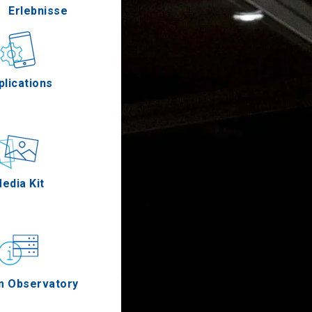
Erlebnisse
Gastronomie
plications
Ereignisse
edia Kit
m Observatory