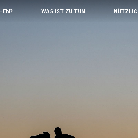
HEN?
WAS IST ZU TUN
NÜTZLI