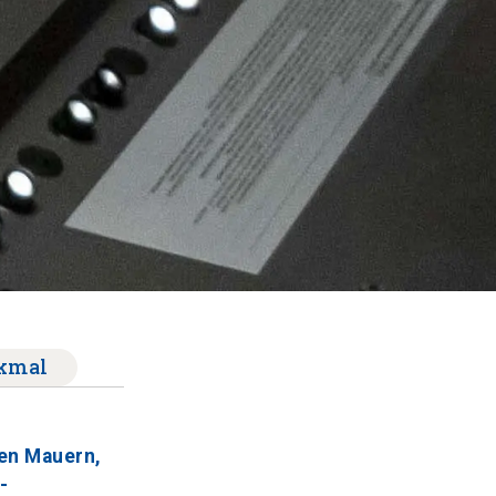
kmal
hen Mauern,
-