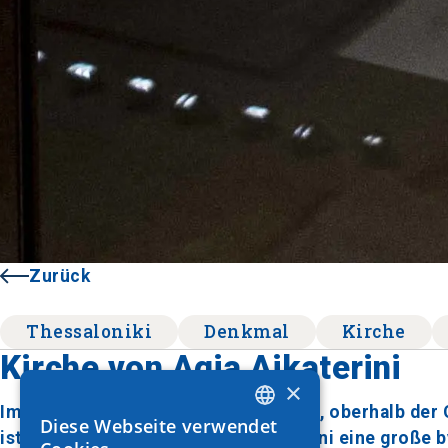
Zurück
Thessaloniki
Denkmal
Kirche
Kirche von Agia Aikaterini
×
Im nordwestlichen Teil der Oberstadt, oberhalb der
Diese Webseite verwendet
GREEK
ist die Paläologiekirche Agia Aikaterini eine große 