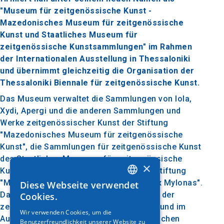
"Museum für zeitgenössische Kunst -
Mazedonisches Museum für zeitgenössische
Kunst und Staatliches Museum für
zeitgenössische Kunstsammlungen" im Rahmen
der Internationalen Ausstellung in Thessaloniki
und übernimmt gleichzeitig die Organisation der
Thessaloniki Biennale für zeitgenössische Kunst.
Das Museum verwaltet die Sammlungen von Iola,
Xydi, Apergi und die anderen Sammlungen und
Werke zeitgenössischer Kunst der Stiftung
"Mazedonisches Museum für zeitgenössische
Kunst", die Sammlungen für zeitgenössische Kunst
des Staatlichen Museums für zeitgenössische
×
Kunst und die Skulpturensammlung der Stiftung
"Museum für zeitgenössische Kunst Alex Mylonas".
Diese Webseite verwendet
GREEK
Das Museum untersucht die Strömungen der
Cookies.
ENGLISH
zeitgenössischen Kunst in Griechenland und im
Wir verwenden Cookies, um die
Ausland, bewahrt und hebt ihre künstlerischen
Benutzerfreundlichkeit unserer Website zu
GERMAN