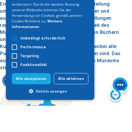
Errungenschaften hervor. Die Dauerausstellung
verbessern. Durch die weitere Nutzung
unserer Webseite stimmen Sie der
umfasst mehr als 2000 Werke griechischer und
Verwendung von Cookies gemäß unserer
ausländischer Künstler, wobei die Ausstellungen
Cookie-Richtlinie zu.
Weitere
regelmäßig erneuert werden. Die Bibliothek des
Informationen
Museums verfügt über etwa 2500 Titel von Büchern
Unbedingt erforderlich
und Zeitschriften über Malerei, Skulptur,
Kupferstich, Architektur und Fotografie, wobei alle
Performance
Publikationen der Stiftung selbst enthalten sind. Das
Targeting
audiovisuelle Material und das Archiv des Museums
Funktionalität
stehen der Öffentlichkeit zur Verfügung.
Alle akzeptieren
Alle ablehnen
Details anzeigen
Unbedingt erforderlich
Performance
Targeting
Funktionalität