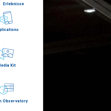
Erlebnisse
Gastronomie
plications
Ereignisse
edia Kit
m Observatory