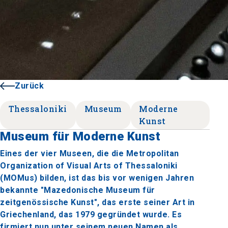
Zurück
Thessaloniki
Museum
Moderne
Kunst
Museum für Moderne Kunst
Eines der vier Museen, die die Metropolitan
Organization of Visual Arts of Thessaloniki
(MOMus) bilden, ist das bis vor wenigen Jahren
bekannte "Mazedonische Museum für
zeitgenössische Kunst", das erste seiner Art in
Griechenland, das 1979 gegründet wurde. Es
firmiert nun unter seinem neuen Namen als