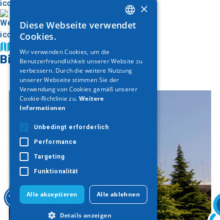
×
Diese Webseite verwendet
GREEK
Cookies.
ENGLISH
Auf der Karte finden
Wir verwenden Cookies, um die
Bildergalerie
Benutzerfreundlichkeit unserer Website zu
GERMAN
verbessern. Durch die weitere Nutzung
unserer Webseite stimmen Sie der
Verwendung von Cookies gemäß unserer
Cookie-Richtlinie zu.
Weitere
Informationen
Unbedingt erforderlich
Performance
Targeting
Funktionalität
Alle akzeptieren
Alle ablehnen
Details anzeigen