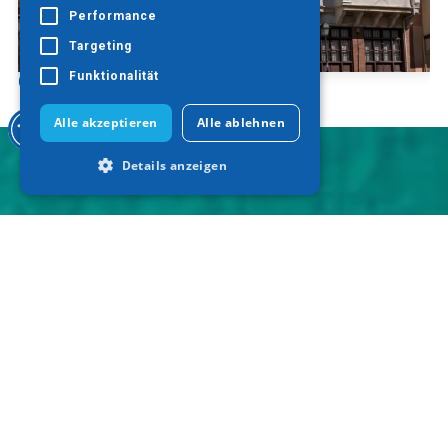
Performance
Targeting
Funktionalität
Oberstadt
Alle akzeptieren
Alle ablehnen
Details anzeigen
Unbedingt erforderlich
Performance
Targeting
Funktionalität
Unbedingt erforderliche Cookies
ermöglichen wesentliche Kernfunktionen
der Website wie die Benutzeranmeldung
und die Kontoverwaltung. Ohne die
unbedingt erforderlichen Cookies kann
die Website nicht ordnungsgemäß
verwendet werden.