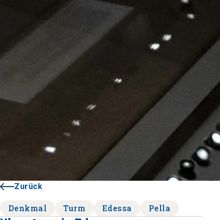
Zurück
Denkmal
Turm
Edessa
Pella