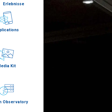
Erlebnisse
Gastronomie
plications
Ereignisse
edia Kit
m Observatory