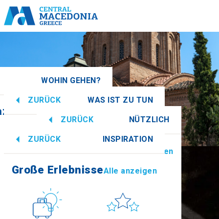
WOHIN GEHEN?
ZURÜCK
WAS IST ZU TUN
azedonien
Alle anzeigen
ZURÜCK
NÜTZLICH
Große Erlebnisse
Alle anzeigen
ZURÜCK
INSPIRATION
Informationen
Alle anzeigen
Imathia
Große Erlebnisse
Alle anzeigen
Kultur
Sonne & Meer
How to get there