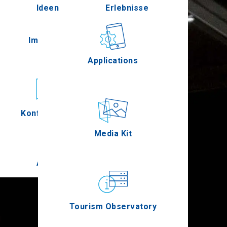
Ideen
Erlebnisse
Pella
Im Freien
Gastronomie
Applications
Serres
Konferenzen
Ereignisse
Media Kit
Agion Oros
Tourism Observatory