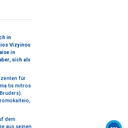
ch in
gios Vizyinos
ise in
ber, sich als
ozenten für
ma tis mitros
Bruders).
Dromokaiteio,
Auf dem
ge aus seinen