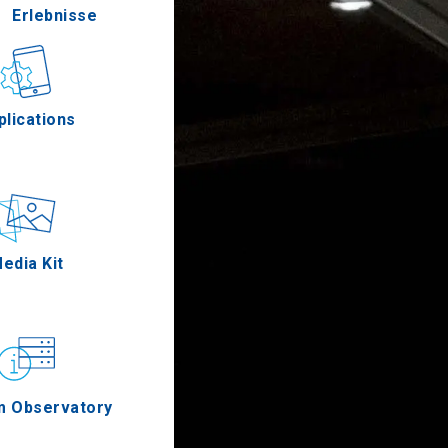
Erlebnisse
Gastronomie
plications
Ereignisse
edia Kit
m Observatory