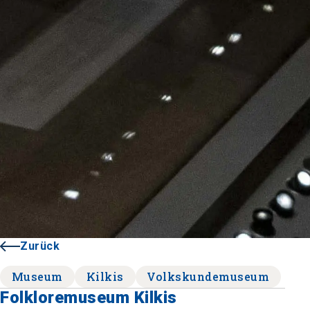
Zurück
Museum
Kilkis
Volkskundemuseum
Folkloremuseum Kilkis