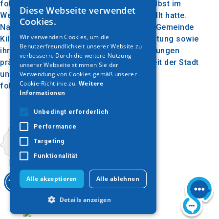
folkloristischem Wert gesammelt und selbst im
Diese Webseite verwendet
GREEK
Weltraum auf dem Kilkis-Hügel ausgestellt hatte.
Cookies.
Nach dem Kauf der Sammlung durch die Gemeinde
ENGLISH
Wir verwenden Cookies, um die
Kilkis, ihrer Erfassung, Pflege und Bewertung sowie
Benutzerfreundlichkeit unserer Website zu
GERMAN
ihrer Bereicherung durch weitere Schenkungen
verbessern. Durch die weitere Nutzung
präsentiert das Museum der Öffentlichkeit der Stadt
unserer Webseite stimmen Sie der
und ihren Besuchern den traditionellen,
Verwendung von Cookies gemäß unserer
Cookie-Richtlinie zu.
Weitere
folkloristischen Schatz von Kilkis.
Informationen
Unbedingt erforderlich
Performance
Targeting
Funktionalität
Alle akzeptieren
Alle ablehnen
Details anzeigen