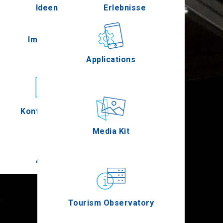
Ideen
Erlebnisse
Pella
Im Freien
Gastronomie
Applications
Serres
Konferenzen
Ereignisse
Media Kit
Agion Oros
Tourism Observatory