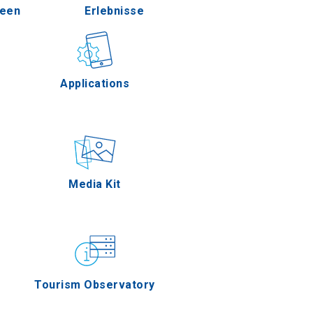
deen
Erlebnisse
Pella
Freien
Gastronomie
Applications
Serres
erenzen
Ereignisse
Media Kit
gion Oros
Tourism Observatory