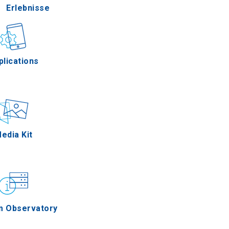
Erlebnisse
Gastronomie
plications
Ereignisse
edia Kit
m Observatory