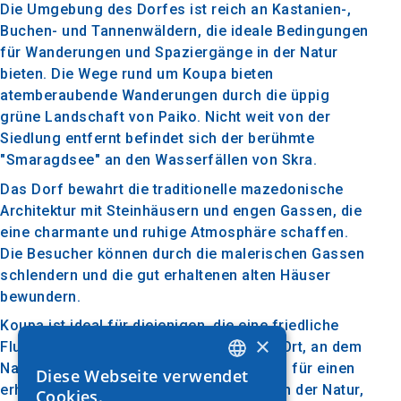
Die Umgebung des Dorfes ist reich an Kastanien-,
Buchen- und Tannenwäldern, die ideale Bedingungen
für Wanderungen und Spaziergänge in der Natur
bieten. Die Wege rund um Koupa bieten
atemberaubende Wanderungen durch die üppig
grüne Landschaft von Paiko. Nicht weit von der
Siedlung entfernt befindet sich der berühmte
"Smaragdsee" an den Wasserfällen von Skra.
Das Dorf bewahrt die traditionelle mazedonische
Architektur mit Steinhäusern und engen Gassen, die
eine charmante und ruhige Atmosphäre schaffen.
Die Besucher können durch die malerischen Gassen
schlendern und die gut erhaltenen alten Häuser
bewundern.
Koupa ist ideal für diejenigen, die eine friedliche
×
Flucht aus dem Alltag suchen, an einem Ort, an dem
Natur und Tradition ungestört bleiben. Ob für einen
Diese Webseite verwendet
GREEK
erholsamen Kurzurlaub oder Abenteuer in der Natur,
Cookies.