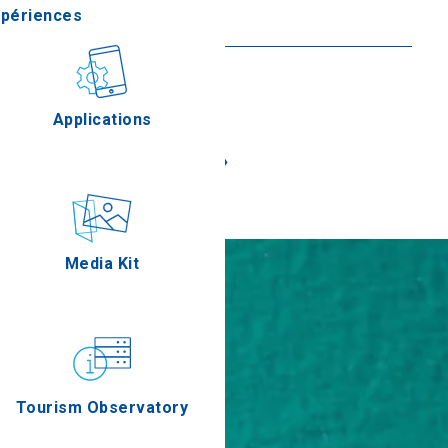
xpériences
En savoir plus
stronomie
Applications
«
»
Épreuves
Media Kit
Tourism Observatory