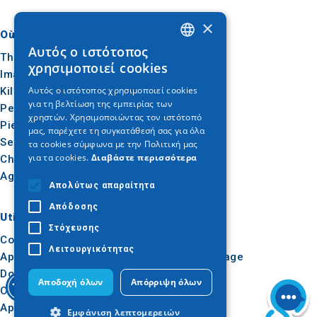
×
Où aller
Quoi faire
Αυτός ο ιστότοπος
GREEK
Thessalonique
Culture
χρησιμοποιεί cookies
Imathia
Soleil et mer
ENGLISH
Αυτός ο ιστότοπος χρησιμοποιεί cookies
Kilkis
Extérieur
για τη βελτίωση της εμπειρίας των
GERMAN
Pella
Gastronomie
χρηστών. Χρησιμοποιώντας τον ιστότοπό
Pieria
Conférence
μας, παρέχετε τη συγκατάθεσή σας για όλα
Serres
τα cookies σύμφωνα με την Πολιτική μας
για τα cookies.
Διαβάστε περισσότερα
Chalcidique
Agion Oros
Απολύτως απαραίτητα
Απόδοσης
Utile
Inspiration
Στόχευσης
Comment s'y rendre
Expériences
Λειτουργικότητας
Applications
Idées de voyage
Dossier de presse
Αποδοχή όλων
Απόρριψη όλων
Observatoire du tourisme
Apprentissage en ligne
Εμφάνιση λεπτομερειών