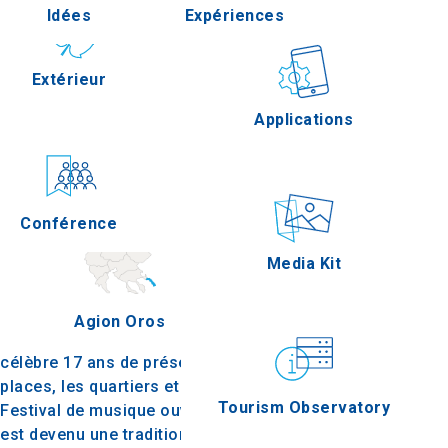
Idées
Expériences
Pella
Extérieur
Gastronomie
Applications
Serres
Conférence
Épreuves
« Loud City » fête ses 17
Media Kit
ans
Cette année marque l’arrivée à l’âge de K.E.PA. La «
Agion Oros
ville bruyante » de la municipalité de Veria, qui
célèbre 17 ans de présence en plein air sur les
places, les quartiers et les communautés de la ville.
Tourism Observatory
Festival de musique ouvert et inclusif, « Loud City »
est devenu une tradition annuelle bien-aimée que le