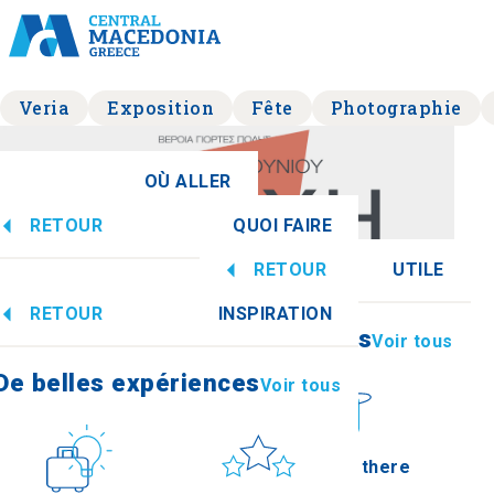
Veria
Exposition
Fête
Photographie
OÙ ALLER
RETOUR
QUOI FAIRE
oine centrale
Voir tous
RETOUR
UTILE
De belles expériences
Voir tous
RETOUR
INSPIRATION
Informations
Voir tous
Retour aux événements
Imathia
De belles expériences
Voir tous
Veria « Ville bruyante » 2025
Culture
Soleil et mer
How to get there
jeudi 19 juin 2025 - dimanche 22 juin 2025