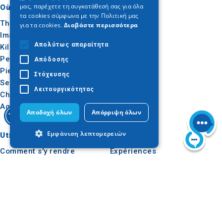
μας, παρέχετε τη συγκατάθεσή σας για όλα
Où aller
Quoi faire
τα cookies σύμφωνα με την Πολιτική μας
Thessalonique
Culture
για τα cookies.
Διαβάστε περισσότερα
Imathia
Soleil et mer
Απολύτως απαραίτητα
Kilkis
Extérieur
Pella
Gastronomie
Απόδοσης
Pieria
Conférence
Στόχευσης
Serres
Λειτουργικότητας
Chalcidique
Agion Oros
Αποδοχή όλων
Απόρριψη όλων
Εμφάνιση λεπτομερειών
Utile
Inspiration
Comment s'y rendre
Expériences
Applications
Idées de voyage
Απολύτως απαραίτητα
Απόδοσης
Dossier de presse
Στόχευσης
Λειτουργικότητας
Observatoire du tourisme
Apprentissage en ligne
Τα απολύτως απαραίτητα cookies
επιτρέπουν βασικές λειτουργίες του
pour les voyagistes
ιστότοπου, όπως τη σύνδεση χρήστη και