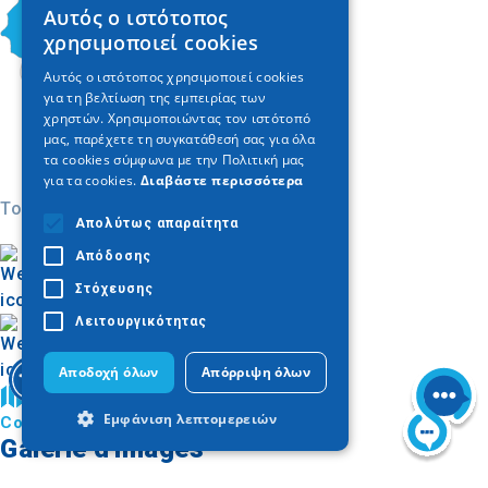
Αυτός ο ιστότοπος
GREEK
χρησιμοποιεί cookies
ENGLISH
Αυτός ο ιστότοπος χρησιμοποιεί cookies
για τη βελτίωση της εμπειρίας των
GERMAN
χρηστών. Χρησιμοποιώντας τον ιστότοπό
μας, παρέχετε τη συγκατάθεσή σας για όλα
τα cookies σύμφωνα με την Πολιτική μας
για τα cookies.
Διαβάστε περισσότερα
Today
Απολύτως απαραίτητα
Απόδοσης
Στόχευσης
Λειτουργικότητας
Αποδοχή όλων
Απόρριψη όλων
Trouver sur la carte
Εμφάνιση λεπτομερειών
Commune d’Edessa
Galerie d'images