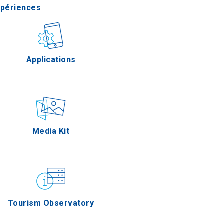
xpériences
stronomie
Applications
Épreuves
Media Kit
Tourism Observatory