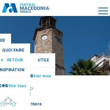
LER
QUOI FAIRE
RETOUR
UTILE
ces
Voir tous
INSPIRATION
Informations
Voir tous
ces
Voir tous
leil et mer
How to get there