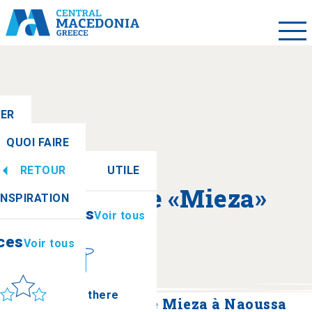
LER
QUOI FAIRE
RETOUR
UTILE
ces
Voir tous
A propos de «Mieza»
INSPIRATION
Informations
Voir tous
ces
Voir tous
leil et mer
How to get there
Site archéologique de Mieza à Naoussa