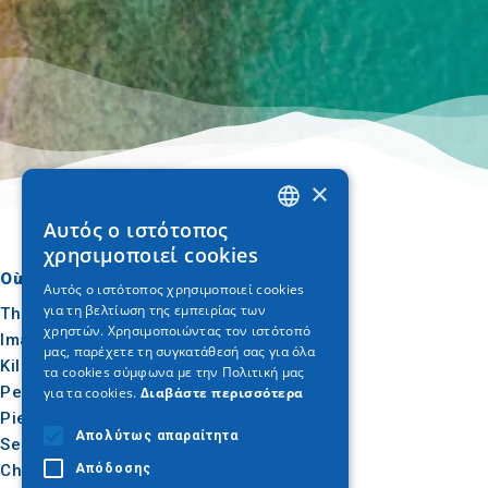
×
Αυτός ο ιστότοπος
GREEK
χρησιμοποιεί cookies
ENGLISH
Où aller
Quoi faire
Αυτός ο ιστότοπος χρησιμοποιεί cookies
για τη βελτίωση της εμπειρίας των
GERMAN
Thessalonique
Culture
χρηστών. Χρησιμοποιώντας τον ιστότοπό
Imathia
Soleil et mer
μας, παρέχετε τη συγκατάθεσή σας για όλα
Kilkis
Extérieur
τα cookies σύμφωνα με την Πολιτική μας
Pella
Gastronomie
για τα cookies.
Διαβάστε περισσότερα
Pieria
Conférence
Απολύτως απαραίτητα
Serres
Chalcidique
Απόδοσης