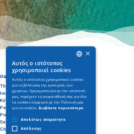
×
Αυτός ο ιστότοπος
GREEK
χρησιμοποιεί cookies
ENGLISH
Où aller
Quoi faire
Αυτός ο ιστότοπος χρησιμοποιεί cookies
για τη βελτίωση της εμπειρίας των
GERMAN
Thessalonique
Culture
χρηστών. Χρησιμοποιώντας τον ιστότοπό
Imathia
Soleil et mer
μας, παρέχετε τη συγκατάθεσή σας για όλα
Kilkis
Extérieur
τα cookies σύμφωνα με την Πολιτική μας
Pella
Gastronomie
για τα cookies.
Διαβάστε περισσότερα
Pieria
Conférence
Απολύτως απαραίτητα
Serres
Chalcidique
Απόδοσης