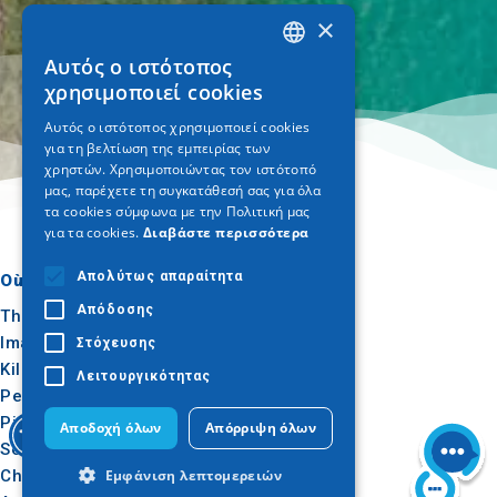
×
Αυτός ο ιστότοπος
GREEK
χρησιμοποιεί cookies
ENGLISH
Αυτός ο ιστότοπος χρησιμοποιεί cookies
για τη βελτίωση της εμπειρίας των
GERMAN
χρηστών. Χρησιμοποιώντας τον ιστότοπό
μας, παρέχετε τη συγκατάθεσή σας για όλα
τα cookies σύμφωνα με την Πολιτική μας
για τα cookies.
Διαβάστε περισσότερα
Απολύτως απαραίτητα
Où aller
Quoi faire
Απόδοσης
Thessalonique
Culture
Imathia
Soleil et mer
Στόχευσης
Kilkis
Extérieur
Λειτουργικότητας
Pella
Gastronomie
Pieria
Conférence
Αποδοχή όλων
Απόρριψη όλων
Serres
Εμφάνιση λεπτομερειών
Chalcidique