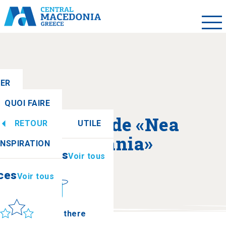
LER
QUOI FAIRE
A propos de «Nea
RETOUR
UTILE
ces
Voir tous
Moudania»
INSPIRATION
Informations
Voir tous
ces
Voir tous
leil et mer
How to get there
Plage de Portarias