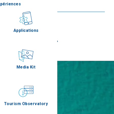
xpériences
En savoir plus
stronomie
Applications
«
»
Épreuves
Media Kit
Tourism Observatory