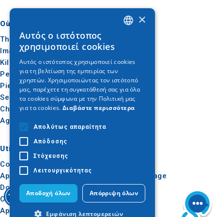
×
Où aller
Quoi faire
Αυτός ο ιστότοπος
GREEK
Thessalonique
Culture
χρησιμοποιεί cookies
Imathia
Soleil et mer
ENGLISH
Αυτός ο ιστότοπος χρησιμοποιεί cookies
Kilkis
Extérieur
για τη βελτίωση της εμπειρίας των
GERMAN
Pella
Gastronomie
χρηστών. Χρησιμοποιώντας τον ιστότοπό
Pieria
Conférence
μας, παρέχετε τη συγκατάθεσή σας για όλα
Serres
τα cookies σύμφωνα με την Πολιτική μας
για τα cookies.
Διαβάστε περισσότερα
Chalcidique
Agion Oros
Απολύτως απαραίτητα
Απόδοσης
Utile
Inspiration
Στόχευσης
Comment s'y rendre
Expériences
Λειτουργικότητας
Applications
Idées de voyage
Dossier de presse
Αποδοχή όλων
Απόρριψη όλων
Observatoire du tourisme
Apprentissage en ligne
Εμφάνιση λεπτομερειών