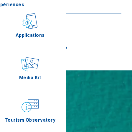
xpériences
En savoir plus
stronomie
Applications
«
»
Épreuves
Media Kit
Tourism Observatory