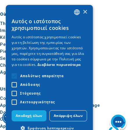
×
Où aller
Quoi faire
Αυτός ο ιστότοπος
GREEK
Thessalonique
Culture
χρησιμοποιεί cookies
Imathia
Soleil et mer
ENGLISH
Αυτός ο ιστότοπος χρησιμοποιεί cookies
Kilkis
Extérieur
για τη βελτίωση της εμπειρίας των
GERMAN
Pella
Gastronomie
χρηστών. Χρησιμοποιώντας τον ιστότοπό
Pieria
Conférence
μας, παρέχετε τη συγκατάθεσή σας για όλα
Serres
τα cookies σύμφωνα με την Πολιτική μας
για τα cookies.
Διαβάστε περισσότερα
Chalcidique
Agion Oros
Απολύτως απαραίτητα
Απόδοσης
Utile
Inspiration
Στόχευσης
Comment s'y rendre
Expériences
Λειτουργικότητας
Applications
Idées de voyage
Dossier de presse
Αποδοχή όλων
Απόρριψη όλων
Observatoire du tourisme
Apprentissage en ligne
Εμφάνιση λεπτομερειών