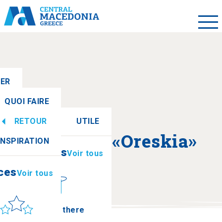
LER
QUOI FAIRE
RETOUR
UTILE
ces
Voir tous
A propos de «Oreskia»
INSPIRATION
Informations
Voir tous
ces
Voir tous
leil et mer
How to get there
Oreskeia (Kosmini)