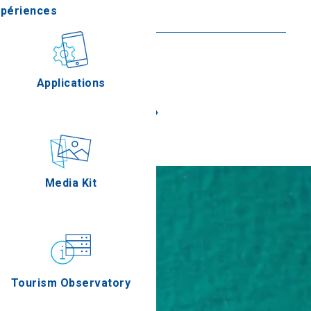
xpériences
En savoir plus
stronomie
Applications
«
»
Épreuves
Media Kit
Tourism Observatory