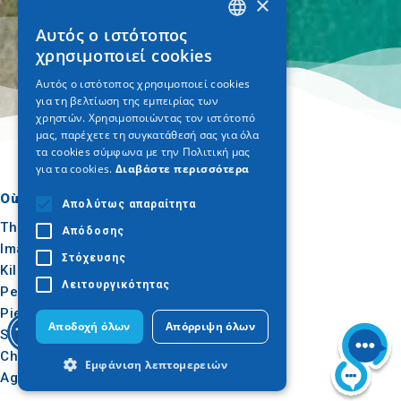
×
Αυτός ο ιστότοπος
GREEK
χρησιμοποιεί cookies
ENGLISH
Αυτός ο ιστότοπος χρησιμοποιεί cookies
για τη βελτίωση της εμπειρίας των
GERMAN
χρηστών. Χρησιμοποιώντας τον ιστότοπό
μας, παρέχετε τη συγκατάθεσή σας για όλα
τα cookies σύμφωνα με την Πολιτική μας
για τα cookies.
Διαβάστε περισσότερα
Où aller
Quoi faire
Απολύτως απαραίτητα
Thessalonique
Culture
Απόδοσης
Imathia
Soleil et mer
Στόχευσης
Kilkis
Extérieur
Λειτουργικότητας
Pella
Gastronomie
Pieria
Conférence
Αποδοχή όλων
Απόρριψη όλων
Serres
Chalcidique
Εμφάνιση λεπτομερειών
Agion Oros