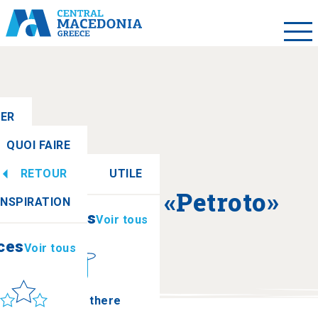
LER
QUOI FAIRE
RETOUR
UTILE
ces
Voir tous
A propos de «Petroto»
INSPIRATION
Informations
Voir tous
ces
Voir tous
leil et mer
How to get there
Gorges d’Aggiti