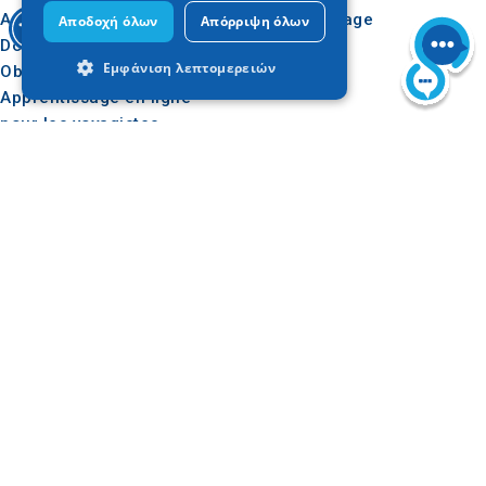
Applications
Idées de voyage
Αποδοχή όλων
Απόρριψη όλων
Dossier de presse
Εμφάνιση λεπτομερειών
Observatoire du tourisme
Apprentissage en ligne
pour les voyagistes
Απολύτως απαραίτητα
Απόδοσης
Στόχευσης
Λειτουργικότητας
Suivez-nous
Τα απολύτως απαραίτητα cookies
επιτρέπουν βασικές λειτουργίες του
ιστότοπου, όπως τη σύνδεση χρήστη και
τη διαχείριση λογαριασμού. Ο ιστότοπος
δεν μπορεί να χρησιμοποιηθεί σωστά
χωρίς τα απολύτως απαραίτητα cookies.
Προμηθευτής
Ονοματεπώνυμο
Λήξη
Περιγραφ
/ Πεδίο
VISITOR_PRIVACY_METADATA
6
Αυτό το c
YouTube
μήνες
χρησιμοπο
.youtube.com
για να
αποθηκεύ
συγκατάθ
Do something
GREAT
του χρήστ
τις επιλογ
Site officiel du tourisme