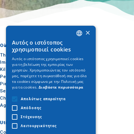
×
Αυτός ο ιστότοπος
GREEK
Où aller
Quoi faire
χρησιμοποιεί cookies
ENGLISH
Thessalonique
Culture
Αυτός ο ιστότοπος χρησιμοποιεί cookies
Imathia
Soleil et mer
για τη βελτίωση της εμπειρίας των
GERMAN
Kilkis
Extérieur
χρηστών. Χρησιμοποιώντας τον ιστότοπό
μας, παρέχετε τη συγκατάθεσή σας για όλα
Pella
Gastronomie
τα cookies σύμφωνα με την Πολιτική μας
Pieria
Conférence
για τα cookies.
Διαβάστε περισσότερα
Serres
Chalcidique
Απολύτως απαραίτητα
Agion Oros
Απόδοσης
Στόχευσης
Utile
Inspiration
Λειτουργικότητας
Comment s'y rendre
Expériences