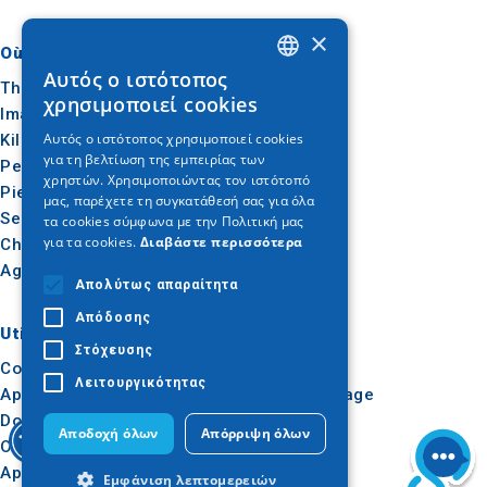
×
Où aller
Quoi faire
Αυτός ο ιστότοπος
GREEK
Thessalonique
Culture
χρησιμοποιεί cookies
Imathia
Soleil et mer
ENGLISH
Αυτός ο ιστότοπος χρησιμοποιεί cookies
Kilkis
Extérieur
για τη βελτίωση της εμπειρίας των
GERMAN
Pella
Gastronomie
χρηστών. Χρησιμοποιώντας τον ιστότοπό
Pieria
Conférence
μας, παρέχετε τη συγκατάθεσή σας για όλα
Serres
τα cookies σύμφωνα με την Πολιτική μας
για τα cookies.
Διαβάστε περισσότερα
Chalcidique
Agion Oros
Απολύτως απαραίτητα
Απόδοσης
Utile
Inspiration
Στόχευσης
Comment s'y rendre
Expériences
Λειτουργικότητας
Applications
Idées de voyage
Dossier de presse
Αποδοχή όλων
Απόρριψη όλων
Observatoire du tourisme
Apprentissage en ligne
Εμφάνιση λεπτομερειών