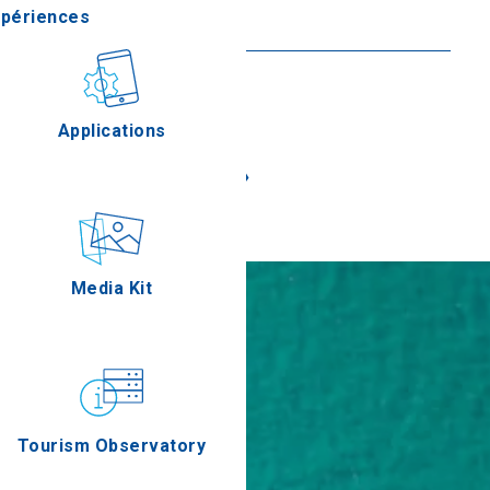
xpériences
En savoir plus
stronomie
Applications
«
»
Épreuves
Media Kit
Tourism Observatory