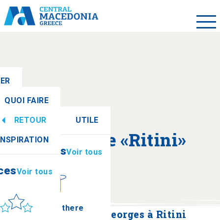
LER
QUOI FAIRE
RETOUR
UTILE
ces
Voir tous
A propos de «Ritini»
INSPIRATION
Informations
Voir tous
ces
Voir tous
leil et mer
How to get there
Monastère de Saint-Georges à Ritini