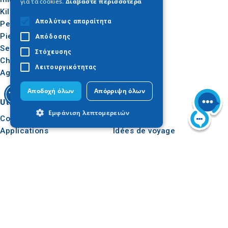
για τα cookies.
Διαβάστε περισσότερα
Kilkis
Extérieur
Απολύτως απαραίτητα
Pella
Gastronomie
Pieria
Conférence
Απόδοσης
Serres
Στόχευσης
Chalcidique
Λειτουργικότητας
Agion Oros
Αποδοχή όλων
Απόρριψη όλων
Utile
Inspiration
Εμφάνιση λεπτομερειών
Comment s'y rendre
Expériences
Applications
Idées de voyage
Dossier de presse
Απολύτως απαραίτητα
Απόδοσης
Observatoire du tourisme
Στόχευσης
Λειτουργικότητας
Apprentissage en ligne
pour les voyagistes
Τα απολύτως απαραίτητα cookies
επιτρέπουν βασικές λειτουργίες του
ιστότοπου, όπως τη σύνδεση χρήστη και
τη διαχείριση λογαριασμού. Ο ιστότοπος
Suivez-nous
δεν μπορεί να χρησιμοποιηθεί σωστά
χωρίς τα απολύτως απαραίτητα cookies.