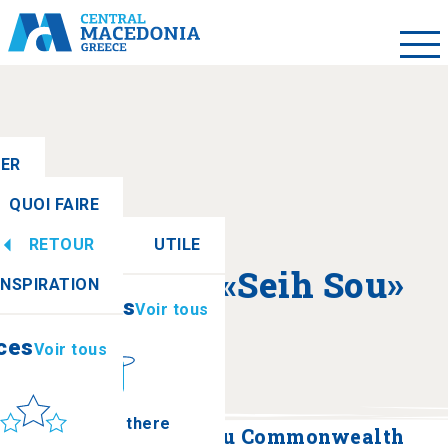
LER
QUOI FAIRE
RETOUR
UTILE
ces
Voir tous
A propos de «Seih Sou»
INSPIRATION
Informations
Voir tous
ces
Voir tous
leil et mer
How to get there
Cimetière militaire du Commonwealth