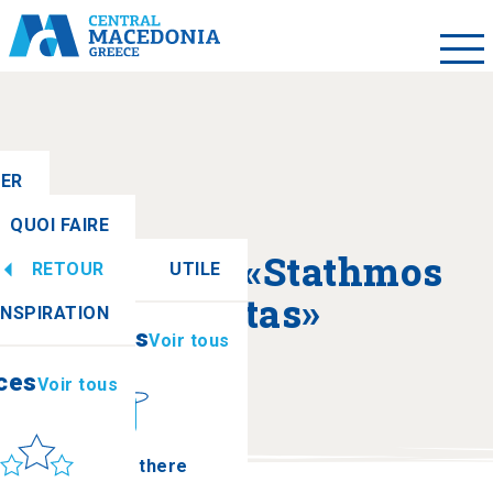
LER
QUOI FAIRE
A propos de «Stathmos
RETOUR
UTILE
ces
Voir tous
Aggistas»
INSPIRATION
Informations
Voir tous
ces
Voir tous
leil et mer
How to get there
Agista Villa