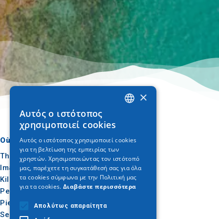
×
Αυτός ο ιστότοπος
GREEK
χρησιμοποιεί cookies
ENGLISH
Αυτός ο ιστότοπος χρησιμοποιεί cookies
Où aller
Quoi faire
για τη βελτίωση της εμπειρίας των
GERMAN
Thessalonique
Culture
χρηστών. Χρησιμοποιώντας τον ιστότοπό
Imathia
Soleil et mer
μας, παρέχετε τη συγκατάθεσή σας για όλα
τα cookies σύμφωνα με την Πολιτική μας
Kilkis
Extérieur
για τα cookies.
Διαβάστε περισσότερα
Pella
Gastronomie
Pieria
Conférence
Απολύτως απαραίτητα
Serres