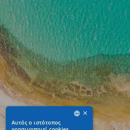
×
Αυτός ο ιστότοπος
GREEK
χρησιμοποιεί cookies