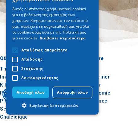
ENGLISH
Αυτός ο ιστότοπος χρησιμοποιεί cookies
για τη βελτίωση της εμπειρίας των
GERMAN
χρηστών. Χρησιμοποιώντας τον ιστότοπό
μας, παρέχετε τη συγκατάθεσή σας για όλα
τα cookies σύμφωνα με την Πολιτική μας
για τα cookies.
Διαβάστε περισσότερα
Απολύτως απαραίτητα
Où aller
Quoi faire
Απόδοσης
Thessalonique
Culture
Στόχευσης
Imathia
Soleil et mer
Λειτουργικότητας
Kilkis
Extérieur
Αποδοχή όλων
Απόρριψη όλων
Pella
Gastronomie
Pieria
Conférence
Εμφάνιση λεπτομερειών
Serres
Chalcidique
Agion Oros
Απολύτως απαραίτητα
Απόδοσης
Στόχευσης
Λειτουργικότητας