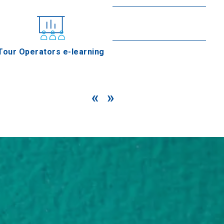
Vourvourou
En savoir plus
Tour Operators e-learning
«
»