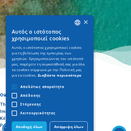
×
Αυτός ο ιστότοπος
GREEK
χρησιμοποιεί cookies
ENGLISH
Αυτός ο ιστότοπος χρησιμοποιεί cookies
για τη βελτίωση της εμπειρίας των
GERMAN
χρηστών. Χρησιμοποιώντας τον ιστότοπό
μας, παρέχετε τη συγκατάθεσή σας για όλα
τα cookies σύμφωνα με την Πολιτική μας
για τα cookies.
Διαβάστε περισσότερα
Απολύτως απαραίτητα
Où aller
Quoi faire
Απόδοσης
Thessalonique
Culture
Στόχευσης
Imathia
Soleil et mer
Λειτουργικότητας
Kilkis
Extérieur
Pella
Gastronomie
Αποδοχή όλων
Απόρριψη όλων