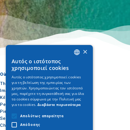
×
Αυτός ο ιστότοπος
GREEK
χρησιμοποιεί cookies
ENGLISH
Où aller
Quoi faire
Αυτός ο ιστότοπος χρησιμοποιεί cookies
για τη βελτίωση της εμπειρίας των
GERMAN
Thessalonique
Culture
χρηστών. Χρησιμοποιώντας τον ιστότοπό
Imathia
Soleil et mer
μας, παρέχετε τη συγκατάθεσή σας για όλα
Kilkis
Extérieur
τα cookies σύμφωνα με την Πολιτική μας
Pella
Gastronomie
για τα cookies.
Διαβάστε περισσότερα
Pieria
Conférence
Απολύτως απαραίτητα
Serres
Chalcidique
Απόδοσης