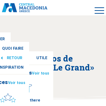
LER
QUOI FAIRE
A propos de
RETOUR
UTILE
ces
Voir tous
«Alexandre Le Grand»
INSPIRATION
Informations
Voir tous
ces
Voir tous
leil et mer
How to get there
Palais de Pella