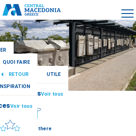
LER
QUOI FAIRE
RETOUR
UTILE
ces
Voir tous
INSPIRATION
Informations
Voir tous
ces
Voir tous
leil et mer
How to get there