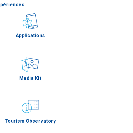
xpériences
stronomie
Applications
Épreuves
Media Kit
Tourism Observatory