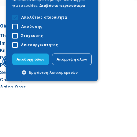
για τα cookies.
Διαβάστε περισσότερα
Απολύτως απαραίτητα
Où aller
Quoi faire
Απόδοσης
Thessalonique
Culture
Στόχευσης
Imathia
Soleil et mer
Λειτουργικότητας
Kilkis
Extérieur
Pella
Gastronomie
Αποδοχή όλων
Απόρριψη όλων
Pieria
Conférence
Εμφάνιση λεπτομερειών
Serres
Chalcidique
Agion Oros
Απολύτως απαραίτητα
Απόδοσης
Στόχευσης
Λειτουργικότητας
Utile
Inspiration
Τα απολύτως απαραίτητα cookies
Comment s'y rendre
Expériences
επιτρέπουν βασικές λειτουργίες του
Applications
Idées de voyage
ιστότοπου, όπως τη σύνδεση χρήστη και
τη διαχείριση λογαριασμού. Ο ιστότοπος
Dossier de presse
δεν μπορεί να χρησιμοποιηθεί σωστά
Observatoire du tourisme