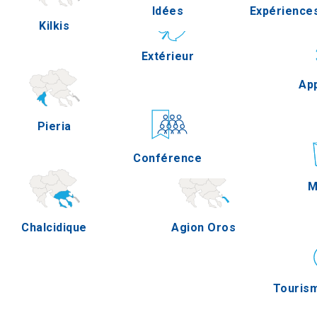
Idées
Expérience
Kilkis
Pella
Extérieur
Gastronomi
App
Pieria
Serres
Conférence
Épreuves
M
Chalcidique
Agion Oros
Touris