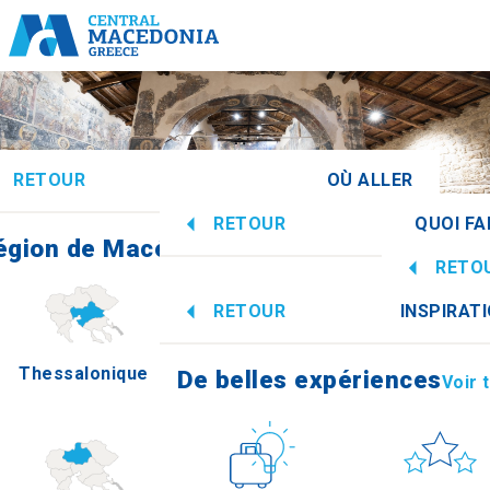
RETOUR
OÙ ALLER
RETOUR
QUOI FA
égion de Macédoine centrale
Voir tous
RETO
De belles expériences
Voir 
RETOUR
INSPIRAT
Informa
Thessalonique
Imathia
De belles expériences
Voir 
Culture
Soleil et me
How t