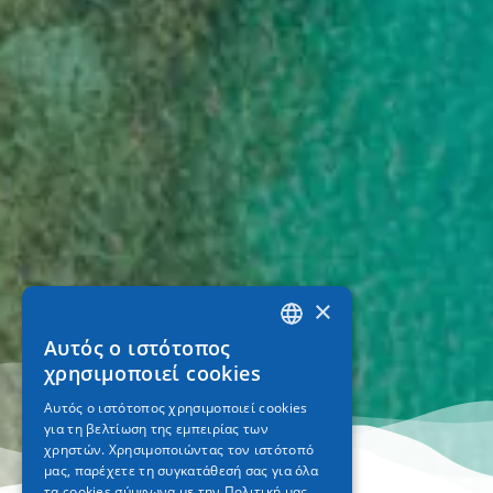
×
Αυτός ο ιστότοπος
GREEK
χρησιμοποιεί cookies
ENGLISH
Αυτός ο ιστότοπος χρησιμοποιεί cookies
για τη βελτίωση της εμπειρίας των
GERMAN
χρηστών. Χρησιμοποιώντας τον ιστότοπό
μας, παρέχετε τη συγκατάθεσή σας για όλα
τα cookies σύμφωνα με την Πολιτική μας