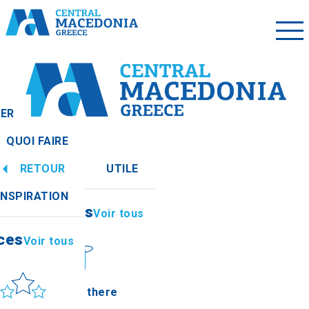
LER
QUOI FAIRE
RETOUR
UTILE
ces
Voir tous
INSPIRATION
Informations
Voir tous
ces
Voir tous
leil et mer
How to get there