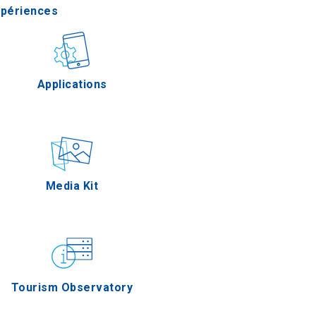
xpériences
stronomie
Applications
Épreuves
Media Kit
Tourism Observatory