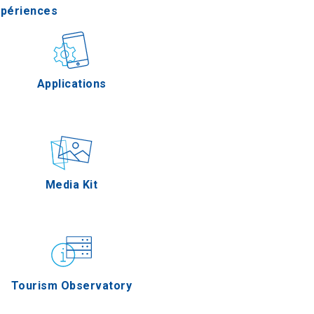
xpériences
stronomie
Applications
Épreuves
Media Kit
Tourism Observatory