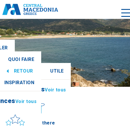
LER
QUOI FAIRE
 tous
RETOUR
UTILE
ences
Voir tous
INSPIRATION
Informations
Voir tous
ences
Voir tous
Soleil et mer
How to get there