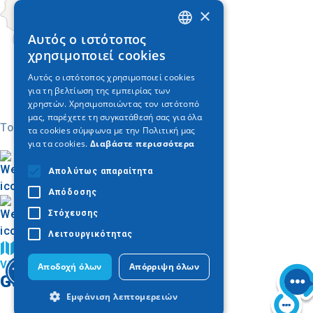
×
Αυτός ο ιστότοπος
GREEK
χρησιμοποιεί cookies
ENGLISH
Αυτός ο ιστότοπος χρησιμοποιεί cookies
για τη βελτίωση της εμπειρίας των
GERMAN
χρηστών. Χρησιμοποιώντας τον ιστότοπό
μας, παρέχετε τη συγκατάθεσή σας για όλα
Today
τα cookies σύμφωνα με την Πολιτική μας
για τα cookies.
Διαβάστε περισσότερα
Απολύτως απαραίτητα
Απόδοσης
Στόχευσης
Λειτουργικότητας
Trouver sur la carte
Visiter la Chalcidique
Αποδοχή όλων
Απόρριψη όλων
Galerie d'images
Εμφάνιση λεπτομερειών