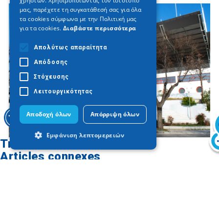
χρηστών. Χρησιμοποιώντας τον ιστότοπό
μας, παρέχετε τη συγκατάθεσή σας για όλα
τα cookies σύμφωνα με την Πολιτική μας
για τα cookies.
Διαβάστε περισσότερα
Απολύτως απαραίτητα
Απόδοσης
Στόχευσης
Λειτουργικότητας
Αποδοχή όλων
Απόρριψη όλων
Εμφάνιση λεπτομερειών
Trouver sur la carte
Articles connexes
Απολύτως απαραίτητα
Απόδοσης
Στόχευσης
Λειτουργικότητας
Τα απολύτως απαραίτητα cookies
επιτρέπουν βασικές λειτουργίες του
ιστότοπου, όπως τη σύνδεση χρήστη και