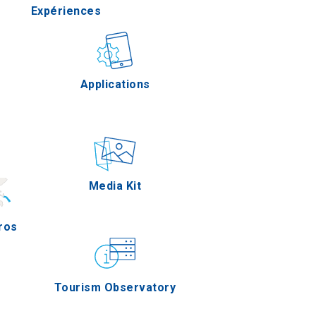
Expériences
Gastronomie
Applications
s
Épreuves
Media Kit
ros
Tourism Observatory