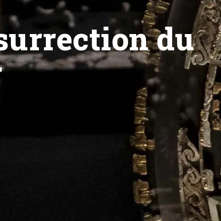
ésurrection du
r